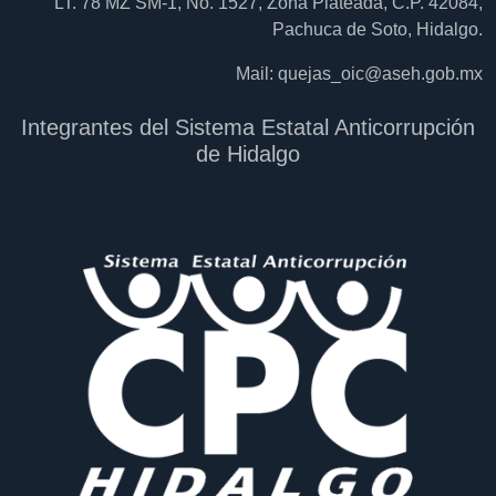
LT. 78 MZ SM-1, No. 1527, Zona Plateada, C.P. 42084,
Pachuca de Soto, Hidalgo.
Mail:
quejas_oic@aseh.gob.mx
Integrantes del Sistema Estatal Anticorrupción
de Hidalgo